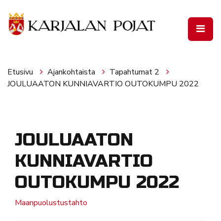
Siirry pääsisältöön
Etusivu
Ajankohtaista
Tapahtumat 2
JOULUAATON KUNNIAVARTIO OUTOKUMPU 2022
JOULUAATON
KUNNIAVARTIO
OUTOKUMPU 2022
Maanpuolustustahto