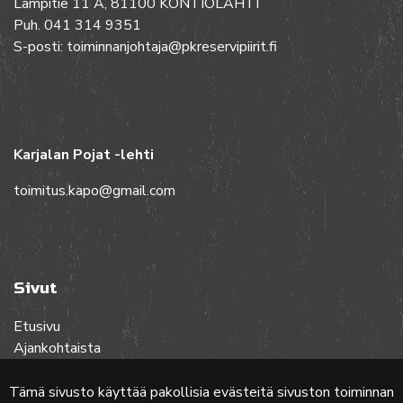
Lampitie 11 A, 81100 KONTIOLAHTI
Puh. 041 314 9351
S-posti: toiminnanjohtaja@pkreservipiirit.fi
Karjalan Pojat -lehti
toimitus.kapo@gmail.com
Sivut
Etusivu
Ajankohtaista
Toiminta
Lehdet
Tämä sivusto käyttää pakollisia evästeitä sivuston toiminnan