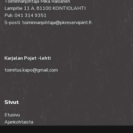
Toiminnanjohtaja Mika Räisänen
Lampitie 11 A, 81100 KONTIOLAHTI
Puh. 041 314 9351
S-posti: toiminnanjohtaja@pkreservipiirit.fi
Karjalan Pojat -lehti
toimitus.kapo@gmail.com
Sivut
Etusivu
Ajankohtaista
Toiminta