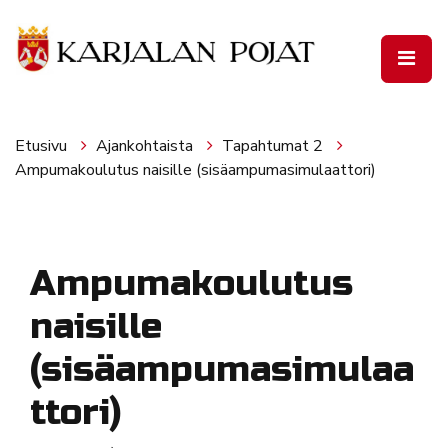
Siirry pääsisältöön
Etusivu
Ajankohtaista
Tapahtumat 2
Ampumakoulutus naisille (sisäampumasimulaattori)
Ampumakoulutus
naisille
(sisäampumasimulaa
ttori)