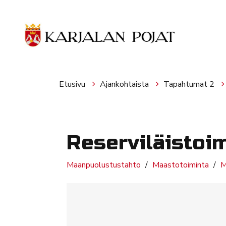
Siirry pääsisältöön
Etusivu
Ajankohtaista
Tapahtumat 2
Reserviläistoi
Maanpuolustustahto
Maastotoiminta
M