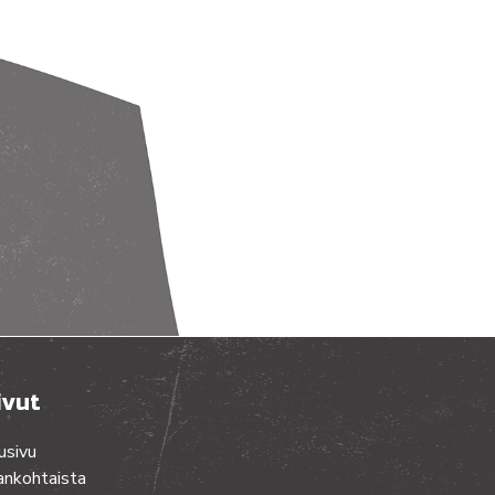
ivut
usivu
ankohtaista