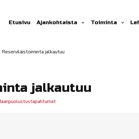
Etusivu
Ajankohtaista
Toiminta
Le
Reserviläistoiminta jalkautuu
minta jalkautuu
aanpuolustustapahtumat