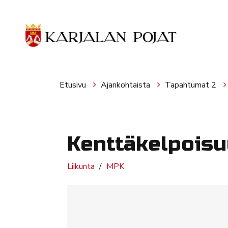
Siirry pääsisältöön
Etusivu
Ajankohtaista
Tapahtumat 2
Kenttäkelpois
Liikunta
MPK