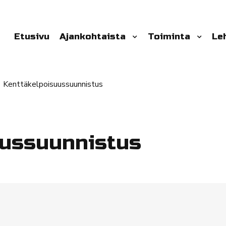
Etusivu
Ajankohtaista
Toiminta
Le
Kenttäkelpoisuussuunnistus
uussuunnistus