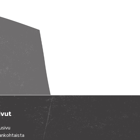
ivut
usivu
ankohtaista