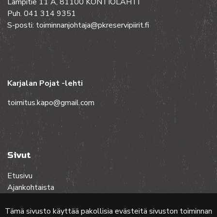
Lampitie 11 A, 81100 KONTIOLAHTI
Puh. 041 314 9351
S-posti: toiminnanjohtaja@pkreservipiirit.fi
Karjalan Pojat -lehti
toimitus.kapo@gmail.com
Sivut
Etusivu
Ajankohtaista
Toiminta
Lehdet
Tämä sivusto käyttää pakollisia evästeitä sivuston toiminnan