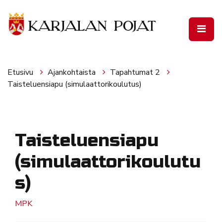
Siirry pääsisältöön
Etusivu
Ajankohtaista
Tapahtumat 2
Taisteluensiapu (simulaattorikoulutus)
Taisteluensiapu
(simulaattorikoulutu
s)
MPK