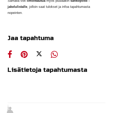
Samalla voit
ilmoittautua
myös puulaakin
sähköposti -
jakelulistalle
, jolloin saat tulokset ja infoa tapahtumasta
nopeinten.
Jaa tapahtuma
Lisätietoja tapahtumasta