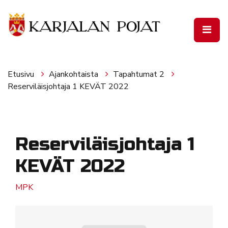
Siirry pääsisältöön
Etusivu
Ajankohtaista
Tapahtumat 2
Reserviläisjohtaja 1 KEVÄT 2022
Reserviläisjohtaja 1
KEVÄT 2022
MPK