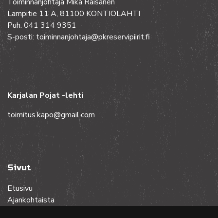
Toiminnanjohtaja Mika Räisänen
Lampitie 11 A, 81100 KONTIOLAHTI
Puh. 041 314 9351
S-posti: toiminnanjohtaja@pkreservipiirit.fi
Karjalan Pojat -lehti
toimitus.kapo@gmail.com
Sivut
Etusivu
Ajankohtaista
Toiminta