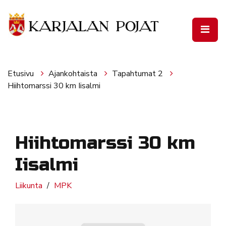
Siirry pääsisältöön
Etusivu
Ajankohtaista
Tapahtumat 2
Hiihtomarssi 30 km Iisalmi
Hiihtomarssi 30 km
Iisalmi
Liikunta
MPK