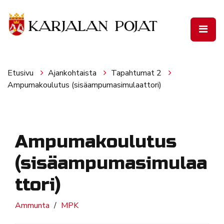
Siirry pääsisältöön
Etusivu
Ajankohtaista
Tapahtumat 2
Ampumakoulutus (sisäampumasimulaattori)
Ampumakoulutus
(sisäampumasimulaa
ttori)
Ammunta
MPK