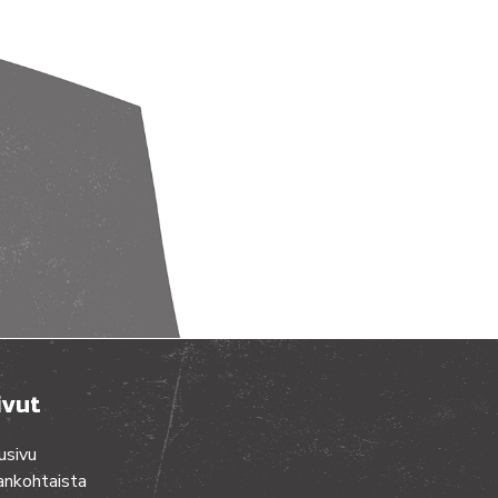
ivut
usivu
ankohtaista