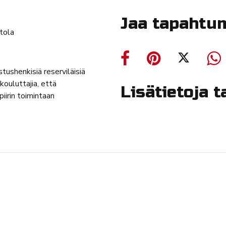
Jaa tapahtu
tola
tushenkisiä reserviläisiä
kouluttajia, että
Lisätietoja 
iirin toimintaan