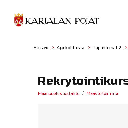
Siirry pääsisältöön
Etusivu
Ajankohtaista
Tapahtumat 2
Rekrytointikur
Maanpuolustustahto
Maastotoiminta