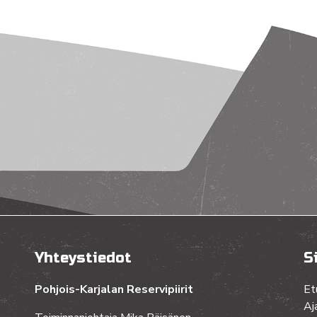
Yhteystiedot
S
Pohjois-Karjalan Reservipiirit
Et
Aj