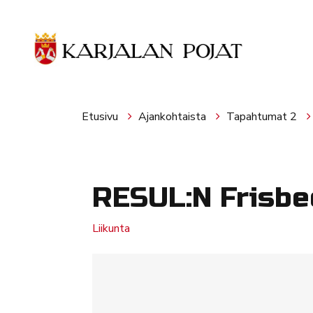
Siirry pääsisältöön
Etusivu
Ajankohtaista
Tapahtumat 2
RESUL:N Frisbe
Liikunta