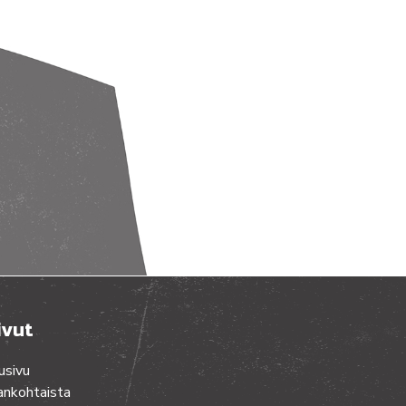
ivut
usivu
ankohtaista