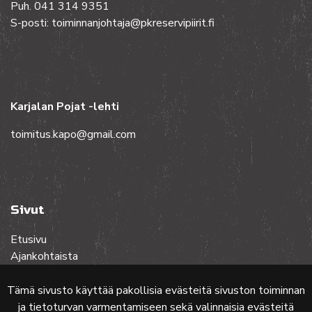
Puh. 041 314 9351
S-posti: toiminnanjohtaja@pkreservipiirit.fi
Karjalan Pojat -lehti
toimitus.kapo@gmail.com
Sivut
Etusivu
Ajankohtaista
Toiminta
Lehdet
Tämä sivusto käyttää pakollisia evästeitä sivuston toiminnan
Yhteistyössä
ja tietoturvan varmentamiseen sekä valinnaisia evästeitä