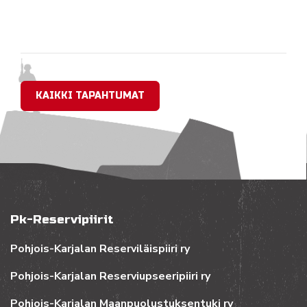
KAIKKI TAPAHTUMAT
Pk-Reservipiirit
Pohjois-Karjalan Reserviläispiiri ry
Pohjois-Karjalan Reserviupseeripiiri ry
Pohjois-Karjalan Maanpuolustuksentuki ry