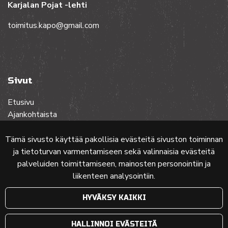
Karjalan Pojat -lehti
toimitus.kapo@gmail.com
Sivut
Etusivu
Ajankohtaista
Toiminta
Lehdet
Tämä sivusto käyttää pakollisia evästeitä sivuston toiminnan
Yhteistyössä
ja tietoturvan varmentamiseen sekä valinnaisia evästeitä
Ota yhteyttä
palveluiden toimittamiseen, mainosten personointiin ja
liikenteen analysointiin.
Etusivun karttakuva: MML (Nimeä CC 4.0, muokattu)
HYVÄKSY KAIKKI
© 2024 PKMT | Verkkosivu
atFlow Oy
HALLINNOI EVÄSTEITÄ