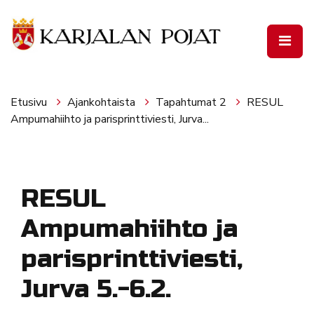
Siirry pääsisältöön
Etusivu
Ajankohtaista
Tapahtumat 2
RESUL
Ampumahiihto ja parisprinttiviesti, Jurva...
RESUL
Ampumahiihto ja
parisprinttiviesti,
Jurva 5.-6.2.