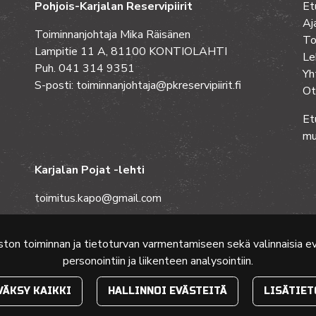
Pohjois-Karjalan Reservipiirit
Et
Aj
Toiminnanjohtaja Mika Räisänen
To
Lampitie 11 A, 81100 KONTIOLAHTI
Le
Puh. 041 314 9351
Yh
S-posti: toiminnanjohtaja@pkreservipiirit.fi
Ot
Et
mu
Karjalan Pojat -lehti
toimitus.kapo@gmail.com
ston toiminnan ja tietoturvan varmentamiseen sekä valinnaisia 
personointiin ja liikenteen analysointiin.
VÄKSY KAIKKI
HALLINNOI EVÄSTEITÄ
LISÄTIET