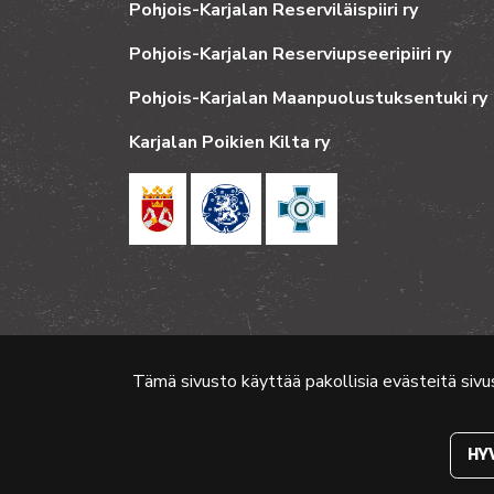
Pohjois-Karjalan Reserviläispiiri ry
Pohjois-Karjalan Reserviupseeripiiri ry
Pohjois-Karjalan Maanpuolustuksentuki ry
Karjalan Poikien Kilta ry
Tämä sivusto käyttää pakollisia evästeitä sivu
© 2024 PKMT | Verkkosivu
atFlow Oy
HY