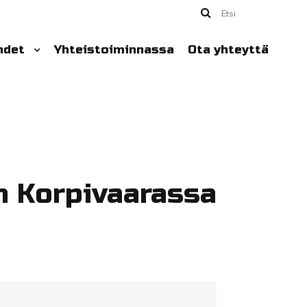
Etsi
hdet
Yhteistoiminnassa
Ota yhteyttä
n Korpivaarassa