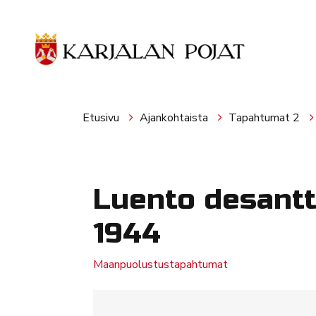
Siirry pääsisältöön
Etusivu
Ajankohtaista
Tapahtumat 2
Luento desantt
1944
Maanpuolustustapahtumat