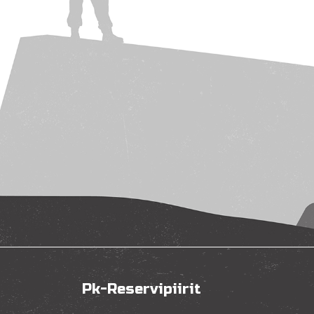
Pk-Reservipiirit