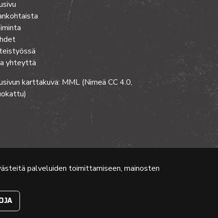
usivu
ankohtaista
iminta
hdet
teistyössä
a yhteyttä
usivun karttakuva: MML (Nimeä CC 4.0,
okattu)
evästeitä palveluiden toimittamiseen, mainosten
OJA