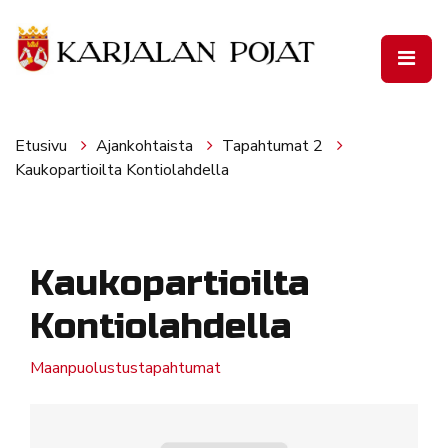
Siirry pääsisältöön
Etusivu
Ajankohtaista
Tapahtumat 2
Kaukopartioilta Kontiolahdella
Kaukopartioilta
Kontiolahdella
Maanpuolustustapahtumat