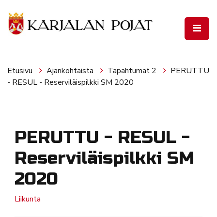
Siirry pääsisältöön
Etusivu
Ajankohtaista
Tapahtumat 2
PERUTTU
- RESUL - Reserviläispilkki SM 2020
PERUTTU - RESUL -
Reserviläispilkki SM
2020
Liikunta