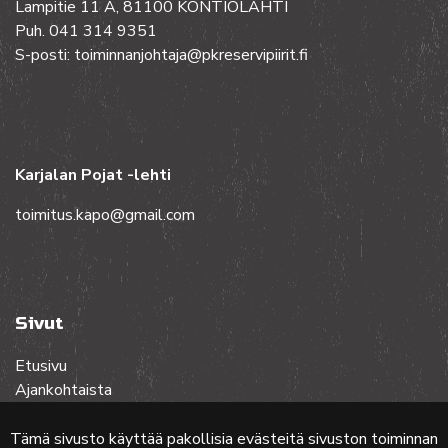
Lampitie 11 A, 81100 KONTIOLAHTI
Puh. 041 314 9351
S-posti: toiminnanjohtaja@pkreservipiirit.fi
Karjalan Pojat -lehti
toimitus.kapo@gmail.com
Sivut
Etusivu
Ajankohtaista
Toiminta
Lehdet
Tämä sivusto käyttää pakollisia evästeitä sivuston toiminnan