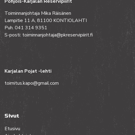
Pohjois-Karjalan Reservipiirit
Toiminnanjohtaja Mika Räisänen
Lampitie 11 A, 81100 KONTIOLAHTI
Puh. 041 314 9351
S-posti: toiminnanjohtaja@pkreservipiirit.fi
Karjalan Pojat -lehti
toimitus.kapo@gmail.com
Sivut
Etusivu