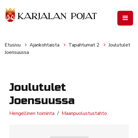
Siirry pääsisältöön
Etusivu
Ajankohtaista
Tapahtumat 2
Joulutulet
Joensuussa
Joulutulet
Joensuussa
Hengellinen toiminta
Maanpuolustustahto