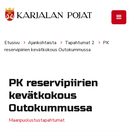
Siirry pääsisältöön
Etusivu
Ajankohtaista
Tapahtumat 2
PK
reservipiirien kevätkokous Outokummussa
PK reservipiirien
kevätkokous
Outokummussa
Maanpuolustustapahtumat