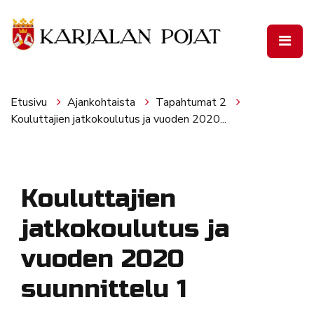
Siirry pääsisältöön
Etusivu
Ajankohtaista
Tapahtumat 2
Kouluttajien jatkokoulutus ja vuoden 2020...
Kouluttajien
jatkokoulutus ja
vuoden 2020
suunnittelu 1