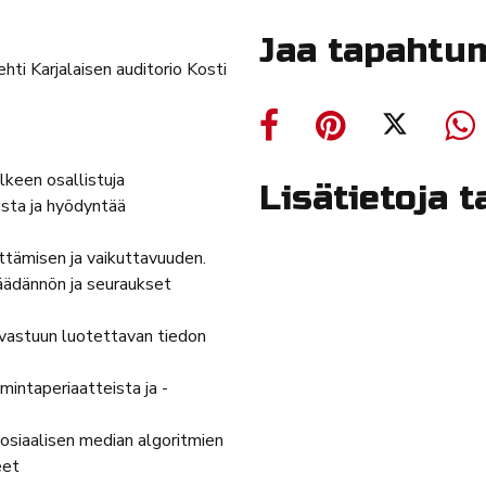
Jaa tapahtu
hti Karjalaisen auditorio Kosti
älkeen osallistuja
Lisätietoja 
ista ja hyödyntää
ittämisen ja vaikuttavuuden.
säädännön ja seuraukset
a vastuun luotettavan tiedon
mintaperiaatteista ja -
osiaalisen median algoritmien
eet