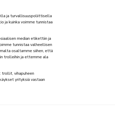
 ja turvallisuuspoliittisella
tio ja kuinka voimme tunnistaa
aalisen median etikettiin ja
voimme tunnistaa valheellisen
omalta osaltamme siihen, että
n trolleihin ja ettemme ala
 trollit, vihapuheen
kkäykset yrityksiä vastaan