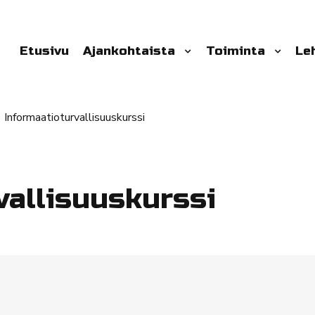
Etusivu
Ajankohtaista
Toiminta
Le
Informaatioturvallisuuskurssi
vallisuuskurssi