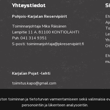
Yhteystiedot
S
Pohjois-Karjalan Reservipiirit
Et
Aj
Toiminnanjohtaja Mika Räisänen
To
Lampitie 11 A, 81100 KONTIOLAHTI
Le
Puh. 041 314 9351
Yh
S-posti: toiminnanjohtaja@pkreservipiirit.fi
Ot
Et
mu
Karjalan Pojat -lehti
toimitus.kapo@gmail.com
ston toiminnan ja tietoturvan varmentamiseen sekä valinnaisia 
personointiin ja liikenteen analysointiin.