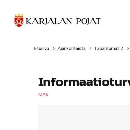
Siirry pääsisältöön
Etusivu
Ajankohtaista
Tapahtumat 2
Informaatiotur
MPK