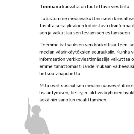
Teemana
kurssilla on luotettava viestintä.
Tutustumme mediavaikuttamiseen kansallisella
tasolla sekä yksilöön kohdistuva disinformaa
sen ja vaikuttaa sen leviämisen estämiseen.
Teemme katsauksen verkkorikollisuuteen, sosi
median väärinkäytöksien seurauksiin. Kuinka 
informaation verkkoviestinnässäja vaikuttaa 
emme tahattomasti lähde mukaan valheellisii
lietsoa vihapuhetta.
Mitä ovat sosiaalisen median nousevat ilmiöt:
lisääntymisen, tiettyjen aktivistiryhmien hyö
sekä niin sanotun maalittaminen.