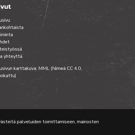
ivut
usivu
ankohtaista
iminta
hdet
teistyössä
a yhteyttä
usivun karttakuva: MML (Nimeä CC 4.0,
okattu)
evästeitä palveluiden toimittamiseen, mainosten