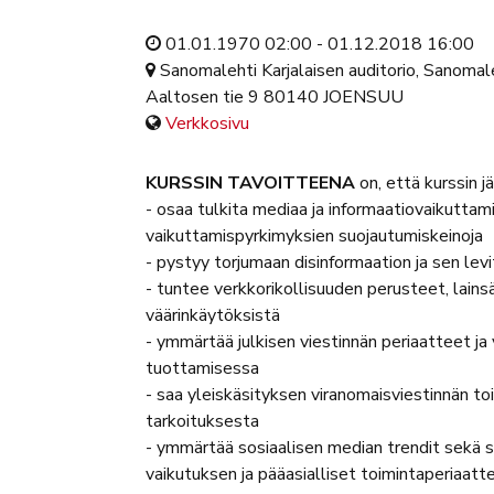
01.01.1970 02:00 - 01.12.2018 16:00
Sanomalehti Karjalaisen auditorio, Sanomale
Aaltosen tie 9 80140 JOENSUU
Verkkosivu
KURSSIN TAVOITTEENA
on, että kurssin j
- osaa tulkita mediaa ja informaatiovaikuttam
vaikuttamispyrkimyksien suojautumiskeinoja
- pystyy torjumaan disinformaation ja sen lev
- tuntee verkkorikollisuuden perusteet, lain
väärinkäytöksistä
- ymmärtää julkisen viestinnän periaatteet j
tuottamisessa
- saa yleiskäsityksen viranomaisviestinnän toi
tarkoituksesta
- ymmärtää sosiaalisen median trendit sekä s
vaikutuksen ja pääasialliset toimintaperiaatt