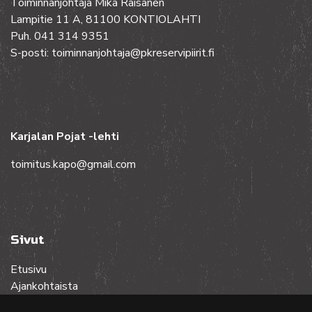
Toiminnanjohtaja Mika Räisänen
Lampitie 11 A, 81100 KONTIOLAHTI
Puh. 041 314 9351
S-posti: toiminnanjohtaja@pkreservipiirit.fi
Karjalan Pojat -lehti
toimitus.kapo@gmail.com
Sivut
Etusivu
Ajankohtaista
Toiminta