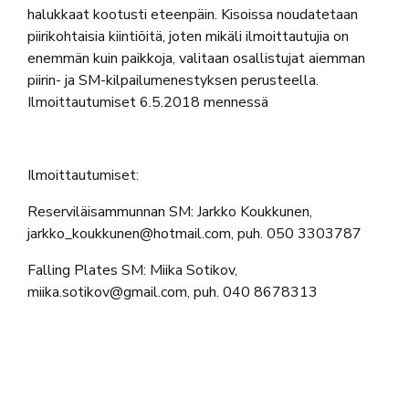
halukkaat kootusti eteenpäin. Kisoissa noudatetaan
piirikohtaisia kiintiöitä, joten mikäli ilmoittautujia on
enemmän kuin paikkoja, valitaan osallistujat aiemman
piirin- ja SM-kilpailumenestyksen perusteella.
Ilmoittautumiset 6.5.2018 mennessä
Ilmoittautumiset:
Reserviläisammunnan SM: Jarkko Koukkunen,
jarkko_koukkunen@hotmail.com, puh. 050 3303787
Falling Plates SM: Miika Sotikov,
miika.sotikov@gmail.com, puh. 040 8678313