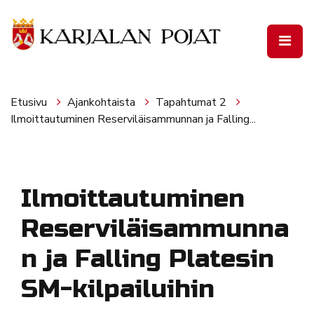
Siirry pääsisältöön
Etusivu
Ajankohtaista
Tapahtumat 2
Ilmoittautuminen Reserviläisammunnan ja Falling...
Ilmoittautuminen
Reserviläisammunna
n ja Falling Platesin
SM-kilpailuihin