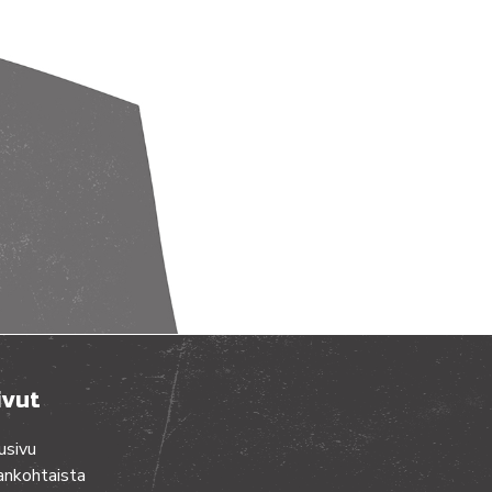
ivut
usivu
ankohtaista