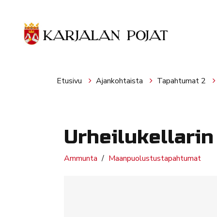
Siirry pääsisältöön
Etusivu
Ajankohtaista
Tapahtumat 2
Urheilukellarin
Ammunta
Maanpuolustustapahtumat