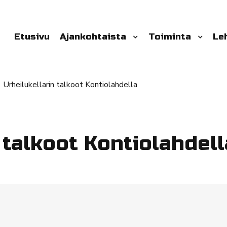
Etusivu
Ajankohtaista
Toiminta
Le
Urheilukellarin talkoot Kontiolahdella
 talkoot Kontiolahdell