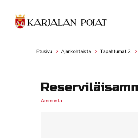
Siirry pääsisältöön
Etusivu
Ajankohtaista
Tapahtumat 2
Reserviläisam
Ammunta