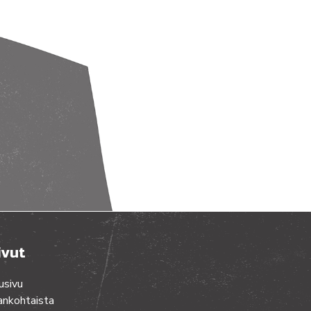
ivut
usivu
ankohtaista