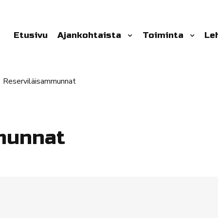
Etusivu
Ajankohtaista
Toiminta
Le
Reserviläisammunnat
munnat