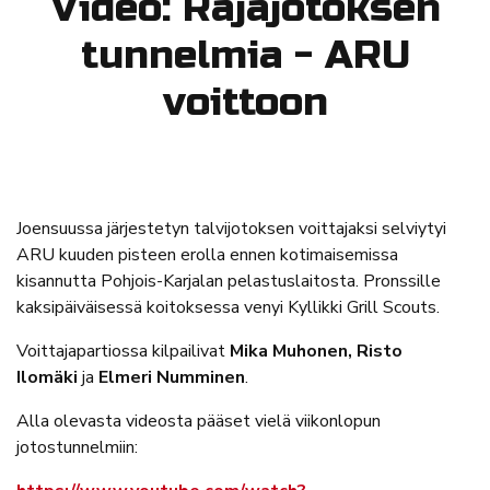
Video: Rajajotoksen
tunnelmia - ARU
voittoon
Joensuussa järjestetyn talvijotoksen voittajaksi selviytyi
ARU kuuden pisteen erolla ennen kotimaisemissa
kisannutta Pohjois-Karjalan pelastuslaitosta. Pronssille
kaksipäiväisessä koitoksessa venyi Kyllikki Grill Scouts.
Voittajapartiossa kilpailivat
Mika Muhonen, Risto
Ilomäki
ja
Elmeri Numminen
.
Alla olevasta videosta pääset vielä viikonlopun
jotostunnelmiin: