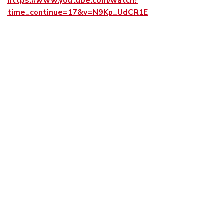
https://www.youtube.com/watch?
time_continue=17&v=N9Kp_UdCR1E