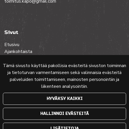
toimitus.kapo@gmail.com
Sivut
Etusivu
Ajankohtaista
Toiminta
Lehdet
Tämä sivusto käyttää pakollisia evästeitä sivuston toiminnan
Yhteistyössä
ja tietoturvan varmentamiseen sekä valinnaisia evästeitä
Ota yhteyttä
palveluiden toimittamiseen, mainosten personointiin ja
liikenteen analysointiin.
Etusivun karttakuva: MML (Nimeä CC 4.0, muokattu)
HYVÄKSY KAIKKI
© 2024 PKMT | Verkkosivu
atFlow Oy
HALLINNOI EVÄSTEITÄ
LISÄTIETOJA