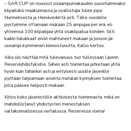
– SAR CUP on noussut sisäampumakauden suosituimmaksi
kilpailuksi maakunnassa ja osallistujia tulee jopa
Nurmeksesta ja Heinävedeltä asti. Tälle vuodelle
pystyimme ottamaan mukaan 25 ampujaa per erä, eli
yhteensä 100 kilpailijaa yhtä osakilpailua kohden. Silti
kaikki halukkaat eivät mahtuneet mukaan ja jonoon jäi
useampi kymmenen kiinnostunutta, Kallio kertoo.
Aika siis näyttää mitä tulevaisuus tuo tullessaan Liperin
Reserviyhdistyksille. Siihen asti toimintaa jatketaan yhtä
hyvin kuin tähänkin asti ja erityisesti uusille jäsenille
pyritään tarjoamaan avointa matalan kynnyksen toimintaa,
jolla pääsee helposti mukaan.
Kiitos koko jäsenistölle aktiivisesta toiminnasta, mikä on
mahdollistanut yhdistysten menestyksen
valtakunnallisessa vertailussa. Reservissä voima!