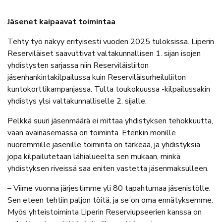
Jäsenet kaipaavat toimintaa
Tehty työ näkyy erityisesti vuoden 2025 tuloksissa. Liperin
Reserviläiset saavuttivat valtakunnallisen 1. sijan isojen
yhdistysten sarjassa niin Reserviläisliiton
jäsenhankintakilpailussa kuin Reserviläisurheiluliiton
kuntokorttikampanjassa. Tulta toukokuussa -kilpailussakin
yhdistys ylsi valtakunnalliselle 2. sijalle.
Pelkkä suuri jäsenmäärä ei mittaa yhdistyksen tehokkuutta,
vaan avainasemassa on toiminta. Etenkin monille
nuoremmille jäsenille toiminta on tärkeää, ja yhdistyksiä
jopa kilpailutetaan lähialueelta sen mukaan, minkä
yhdistyksen riveissä saa eniten vastetta jäsenmaksulleen.
– Viime vuonna järjestimme yli 80 tapahtumaa jäsenistölle.
Sen eteen tehtiin paljon töitä, ja se on oma ennätyksemme.
Myös yhteistoiminta Liperin Reserviupseerien kanssa on