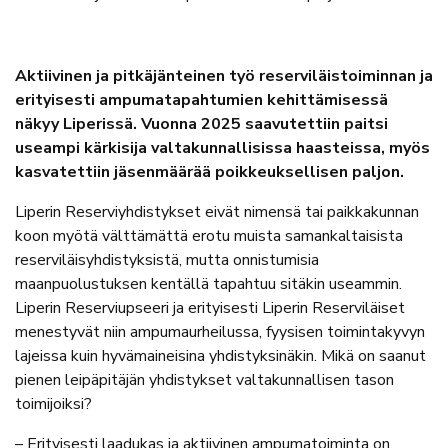
Aktiivinen ja pitkäjänteinen työ reserviläistoiminnan ja
erityisesti ampumatapahtumien kehittämisessä
näkyy Liperissä. Vuonna 2025 saavutettiin paitsi
useampi kärkisija valtakunnallisissa haasteissa, myös
kasvatettiin jäsenmäärää poikkeuksellisen paljon.
Liperin Reserviyhdistykset eivät nimensä tai paikkakunnan
koon myötä välttämättä erotu muista samankaltaisista
reserviläisyhdistyksistä, mutta onnistumisia
maanpuolustuksen kentällä tapahtuu sitäkin useammin.
Liperin Reserviupseeri ja erityisesti Liperin Reserviläiset
menestyvät niin ampumaurheilussa, fyysisen toimintakyvyn
lajeissa kuin hyvämaineisina yhdistyksinäkin. Mikä on saanut
pienen leipäpitäjän yhdistykset valtakunnallisen tason
toimijoiksi?
– Erityisesti laadukas ja aktiivinen ampumatoiminta on