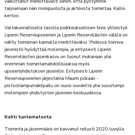
vaikuttanut merkittävästi siihen, että pystymme
tarjoamaan näin monipuolista ja aktiivista toimintaa, Kallio
kertoo.
Valtakunnallisella tasolla poikkeuksellisen tiivis yhteistyö
Liperin Reserviupseerien ja Liperin Reserviläisten välillä on
nähty toiminnan kannalta merkittäväksi. Yhdessä toimiva
jäsenistö hyödyttää molempia, ja erityisesti Liperin
Reserviläisten jäsenkasvu on tuonut mukanaan yhä
enemmän toimintamahdollisuuksia myös
upseeriyhdistyksen jäsenille. Erityisesti Liperin
Reserviupseerien järjestämä Maurin pokaali -
pistooliampumakilpailu on vuosi vuodelta yhä suositumpi
molempien yhdistysten jäsenien keskuudessa.
Kohti tuntematonta
Toiminta ja jäsenmäärä on kasvanut reilusti 2020-luvulla.