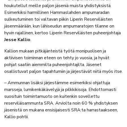
houkutellut meille paljon jäseniä muista yhdistyksistä.
Esimerkiksi harmillinen Hammaslahden ampumaradan
sulkeutuminen toi valtavan piikin Liperin Reserviläisten
jäsenmäärään, kun lähiseudun ampumaratojen tilanne on
hyvin rajallinen, kertoo Liperin Reserviläisten puheenjohtaja
Jesse Kallio
.
Kallion mukaan pitkäjänteistä työtä monipuolisen ja
aktiivisen toiminnan eteen on tehty jo vuosia, ja hyvät
pohjat saatiin aiemmilta puheenjohtajilta. Jäsenet
osallistuvat paljon tapahtumiin ja järjestävät niitä myös itse.
– Ammunnan lisäksi järjestämme esimerkiksi ohjattuja
marsseja, lumikenkäkävelyjä ja pilkkikisoja. Ehdottomasti
suosituin toimintamuoto on kuitenkin sovellettu
reserviläisammunta SRA. Arviolta noin 60 % yhdistyksen
jäsenistä on mukana ensisijaisesti SRA:ta harrastaakseen,
Kallio pohtii.