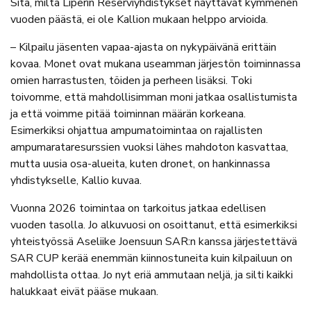
Sitä, miltä Liperin Reserviyhdistykset näyttävät kymmenen
vuoden päästä, ei ole Kallion mukaan helppo arvioida.
– Kilpailu jäsenten vapaa-ajasta on nykypäivänä erittäin
kovaa. Monet ovat mukana useamman järjestön toiminnassa
omien harrastusten, töiden ja perheen lisäksi. Toki
toivomme, että mahdollisimman moni jatkaa osallistumista
ja että voimme pitää toiminnan määrän korkeana.
Esimerkiksi ohjattua ampumatoimintaa on rajallisten
ampumarataresurssien vuoksi lähes mahdoton kasvattaa,
mutta uusia osa-alueita, kuten dronet, on hankinnassa
yhdistykselle, Kallio kuvaa.
Vuonna 2026 toimintaa on tarkoitus jatkaa edellisen
vuoden tasolla. Jo alkuvuosi on osoittanut, että esimerkiksi
yhteistyössä Aseliike Joensuun SAR:n kanssa järjestettävä
SAR CUP kerää enemmän kiinnostuneita kuin kilpailuun on
mahdollista ottaa. Jo nyt eriä ammutaan neljä, ja silti kaikki
halukkaat eivät pääse mukaan.