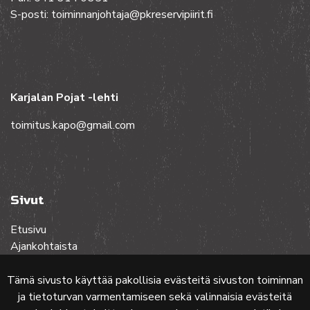
S-posti: toiminnanjohtaja@pkreservipiirit.fi
Karjalan Pojat -lehti
toimitus.kapo@gmail.com
Sivut
Etusivu
Ajankohtaista
Toiminta
Lehdet
Tämä sivusto käyttää pakollisia evästeitä sivuston toiminnan
Yhteistyössä
ja tietoturvan varmentamiseen sekä valinnaisia evästeitä