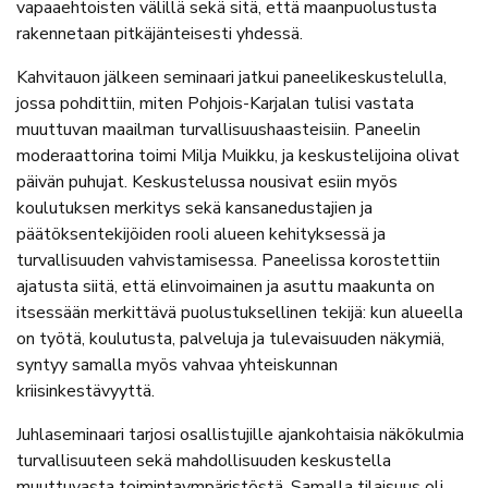
vapaaehtoisten välillä sekä sitä, että maanpuolustusta
rakennetaan pitkäjänteisesti yhdessä.
Kahvitauon jälkeen seminaari jatkui paneelikeskustelulla,
jossa pohdittiin, miten Pohjois-Karjalan tulisi vastata
muuttuvan maailman turvallisuushaasteisiin. Paneelin
moderaattorina toimi Milja Muikku, ja keskustelijoina olivat
päivän puhujat. Keskustelussa nousivat esiin myös
koulutuksen merkitys sekä kansanedustajien ja
päätöksentekijöiden rooli alueen kehityksessä ja
turvallisuuden vahvistamisessa. Paneelissa korostettiin
ajatusta siitä, että elinvoimainen ja asuttu maakunta on
itsessään merkittävä puolustuksellinen tekijä: kun alueella
on työtä, koulutusta, palveluja ja tulevaisuuden näkymiä,
syntyy samalla myös vahvaa yhteiskunnan
kriisinkestävyyttä.
Juhlaseminaari tarjosi osallistujille ajankohtaisia näkökulmia
turvallisuuteen sekä mahdollisuuden keskustella
muuttuvasta toimintaympäristöstä. Samalla tilaisuus oli