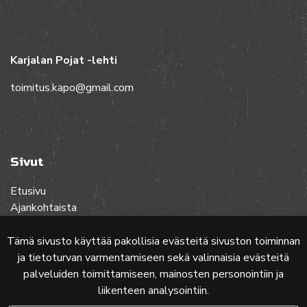
Karjalan Pojat -lehti
toimitus.kapo@gmail.com
Sivut
Etusivu
Ajankohtaista
Toiminta
Lehdet
Tämä sivusto käyttää pakollisia evästeitä sivuston toiminnan
Yhteistyössä
ja tietoturvan varmentamiseen sekä valinnaisia evästeitä
Ota yhteyttä
palveluiden toimittamiseen, mainosten personointiin ja
liikenteen analysointiin.
Etusivun karttakuva: MML (Nimeä CC 4.0, muokattu)