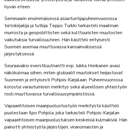
hyvän eteen.
Seminaarin ensimmäisessä asiantuntijapuheenvuorossa
tietokirjailija ja tutkija Teppo Turkki tarkasteli maailman
murrosta ja geopoliittisten sekä kulttuuristen muutosten
vaikutuksia turvallisuuteen. Hän käsitteli erityisesti
Suomen asemaa muuttuvassa kansainvälisessä
järjestyksessä.
Seuraavaksi everstiluutnantti evp. Jukka Honkanen avasi
näkökulmaa siihen, miten globaalit muutokset heijastuvat
Suomeen ja erityisesti Pohjois-Karjalaan. Puheenvuorossa
korostui varautumisen merkitys sekä alueellisen yhteistyön
rooli muuttuvassa turvallisuusympäristössä.
Vapaaehtoisen maanpuolustustyön merkitystä käsitteli
puolestaan Ilpo Pohjola, joka tarkasteli Pohjois-Karjalan
vapaaehtoisen maanpuolustuksen keskeisiä kulmakiviä. Hän
painotti yhteistyötä järjestöjen, viranomaisten ja