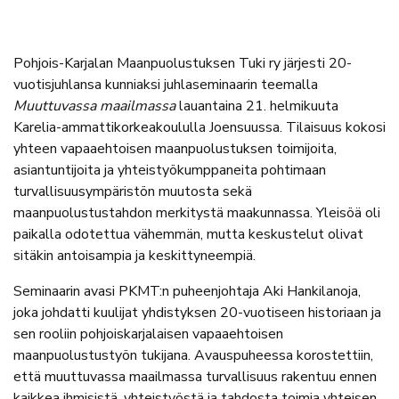
Pohjois-Karjalan Maanpuolustuksen Tuki ry järjesti 20-
vuotisjuhlansa kunniaksi juhlaseminaarin teemalla
Muuttuvassa maailmassa
lauantaina 21. helmikuuta
Karelia-ammattikorkeakoululla Joensuussa. Tilaisuus kokosi
yhteen vapaaehtoisen maanpuolustuksen toimijoita,
asiantuntijoita ja yhteistyökumppaneita pohtimaan
turvallisuusympäristön muutosta sekä
maanpuolustustahdon merkitystä maakunnassa. Yleisöä oli
paikalla odotettua vähemmän, mutta keskustelut olivat
sitäkin antoisampia ja keskittyneempiä.
Seminaarin avasi PKMT:n puheenjohtaja Aki Hankilanoja,
joka johdatti kuulijat yhdistyksen 20-vuotiseen historiaan ja
sen rooliin pohjoiskarjalaisen vapaaehtoisen
maanpuolustustyön tukijana. Avauspuheessa korostettiin,
että muuttuvassa maailmassa turvallisuus rakentuu ennen
kaikkea ihmisistä, yhteistyöstä ja tahdosta toimia yhteisen