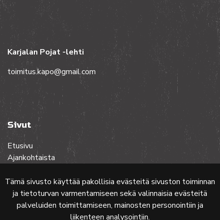
Karjalan Pojat -lehti
toimitus.kapo@gmail.com
Sivut
Etusivu
Ajankohtaista
Toiminta
Lehdet
Tämä sivusto käyttää pakollisia evästeitä sivuston toiminnan
Yhteistyössä
ja tietoturvan varmentamiseen sekä valinnaisia evästeitä
Ota yhteyttä
palveluiden toimittamiseen, mainosten personointiin ja
liikenteen analysointiin.