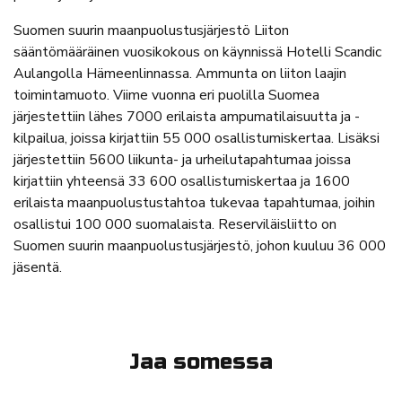
Suomen suurin maanpuolustusjärjestö Liiton
sääntömääräinen vuosikokous on käynnissä Hotelli Scandic
Aulangolla Hämeenlinnassa. Ammunta on liiton laajin
toimintamuoto. Viime vuonna eri puolilla Suomea
järjestettiin lähes 7000 erilaista ampumatilaisuutta ja -
kilpailua, joissa kirjattiin 55 000 osallistumiskertaa. Lisäksi
järjestettiin 5600 liikunta- ja urheilutapahtumaa joissa
kirjattiin yhteensä 33 600 osallistumiskertaa ja 1600
erilaista maanpuolustustahtoa tukevaa tapahtumaa, joihin
osallistui 100 000 suomalaista. Reserviläisliitto on
Suomen suurin maanpuolustusjärjestö, johon kuuluu 36 000
jäsentä.
Jaa somessa