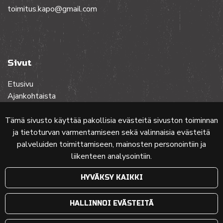
toimitus.kapo@gmail.com
Sivut
Etusivu
Ajankohtaista
Toiminta
Lehdet
Tämä sivusto käyttää pakollisia evästeitä sivuston toiminnan
Yhteistyössä
ja tietoturvan varmentamiseen sekä valinnaisia evästeitä
Ota yhteyttä
palveluiden toimittamiseen, mainosten personointiin ja
liikenteen analysointiin.
Etusivun karttakuva: MML (Nimeä CC 4.0, muokattu)
HYVÄKSY KAIKKI
© 2024 PKMT | Verkkosivu
atFlow Oy
HALLINNOI EVÄSTEITÄ