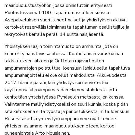
maanpuolustustyöhön, jossa onnistuttiin erityisesti
Puolustusvoimat 100 -tapahtumassa Joensuussa.
Asepalveluksen suorittaneet naiset ja yhdistyksen aktiivit
kertoivat reserviläistoiminnasta tapahtuman osallistujille ja
rekrytoivat kerralla peräti 14 uutta naisjäsentä.
Yhdistyksen laajin toimintamuoto on ammunta, jota on
kehitetty haastavissa oloissa. Kontiorannan varuskunnan
lakkautuksen jälkeen ja Onttolan rajavartioston
ampumaratojen poistuttua, Joensuun lähialueella tapahtuva
ampumaharjoittelu ei ole ollut mahdollista. Alkuvuodesta
2017 tilanne parani, kun yhdistys sai neuvoteltua
käyttöönsä ulkoampumaradan Hammaslahdesta, jota
kehitetään yhteistyössä Pyhäselän metsästäjien kanssa.
Valintamme malliyhdistykseksi on suuri kunnia, koska pidän
sitä kiitoksena siitä työstä ja panostuksesta, mitä Joensuun
Reserviläiset ja yhteistyökumppanimme ovat tehneet
yhteisen asiamme, maanpuolustuksen eteen, kertoo
puheenjohtaja Arto Nousiainen.