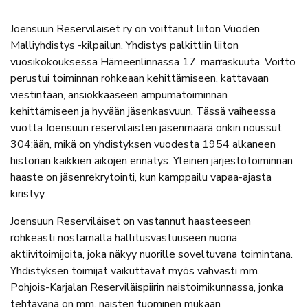
Joensuun Reserviläiset ry on voittanut liiton Vuoden
Malliyhdistys -kilpailun. Yhdistys palkittiin liiton
vuosikokouksessa Hämeenlinnassa 17. marraskuuta. Voitto
perustui toiminnan rohkeaan kehittämiseen, kattavaan
viestintään, ansiokkaaseen ampumatoiminnan
kehittämiseen ja hyvään jäsenkasvuun. Tässä vaiheessa
vuotta Joensuun reserviläisten jäsenmäärä onkin noussut
304:ään, mikä on yhdistyksen vuodesta 1954 alkaneen
historian kaikkien aikojen ennätys. Yleinen järjestötoiminnan
haaste on jäsenrekrytointi, kun kamppailu vapaa-ajasta
kiristyy.
Joensuun Reserviläiset on vastannut haasteeseen
rohkeasti nostamalla hallitusvastuuseen nuoria
aktiivitoimijoita, joka näkyy nuorille soveltuvana toimintana.
Yhdistyksen toimijat vaikuttavat myös vahvasti mm.
Pohjois-Karjalan Reserviläispiirin naistoimikunnassa, jonka
tehtävänä on mm. naisten tuominen mukaan