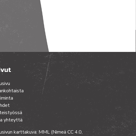
ivut
usivu
ankohtaista
iminta
hdet
teistyössä
a yhteyttä
usivun karttakuva: MML (Nimeä CC 4.0,