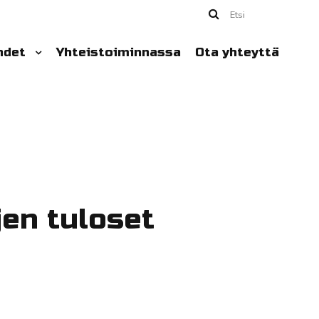
Etsi
hdet
Yhteistoiminnassa
Ota yhteyttä
jen tuloset