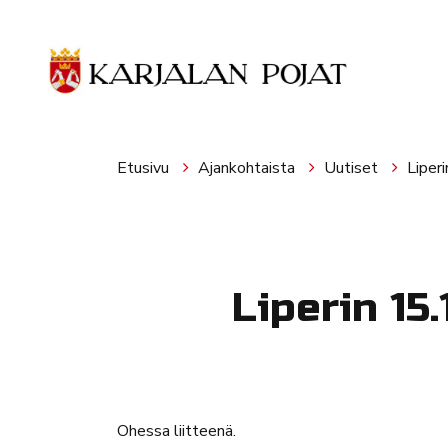
Siirry pääsisältöön
Etusivu
Ajankohtaista
Uutiset
Liper
Liperin 15
Ohessa liitteenä.