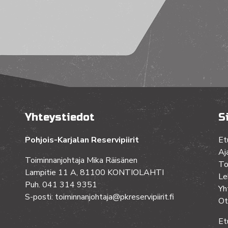
Yhteystiedot
S
Pohjois-Karjalan Reservipiirit
Et
Aj
Toiminnanjohtaja Mika Räisänen
To
Lampitie 11 A, 81100 KONTIOLAHTI
Le
Puh. 041 314 9351
Yh
S-posti: toiminnanjohtaja@pkreservipiirit.fi
Ot
Et