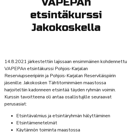
VAPEPAn
etsintäkurssi
Jakokoskella
14.8.2021 järkestettiin lajissaan ensimmäinen kohdennettu
VAPEPAn etsintäkurssi Pohjois-Karjalan
Reserviupseeripiirin ja Pohjois-Karjalan Reserviläispiirin
jäsenille. Jakokosken Tähtitorninmäen maastossa
harjoiteltiin kadonneen etsintää täyden ryhmän voimin.
Kurssin tavoitteena oli antaa osallistujille seuraavat
perusasiat:
Etsintävalmius ja etsintäryhmän hälyttäminen
Etsintämenetelmät
Käytännön toiminta maastossa