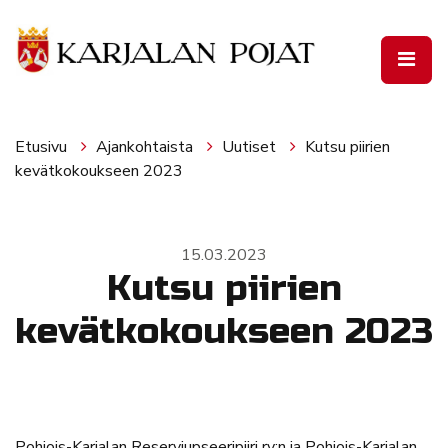
Siirry pääsisältöön
Etusivu
Ajankohtaista
Uutiset
Kutsu piirien
kevätkokoukseen 2023
15.03.2023
Kutsu piirien
kevätkokoukseen 2023
Pohjois-Karjalan Reserviupseeripiiri ry:n ja Pohjois-Karjalan