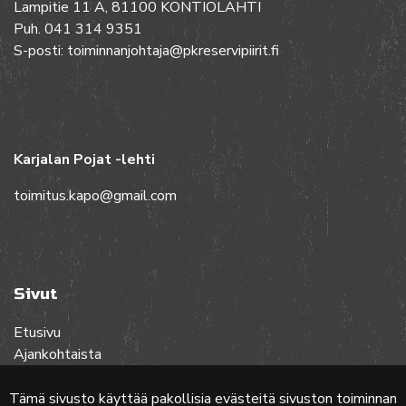
Lampitie 11 A, 81100 KONTIOLAHTI
Puh. 041 314 9351
S-posti: toiminnanjohtaja@pkreservipiirit.fi
Karjalan Pojat -lehti
toimitus.kapo@gmail.com
Sivut
Etusivu
Ajankohtaista
Toiminta
Lehdet
Tämä sivusto käyttää pakollisia evästeitä sivuston toiminnan