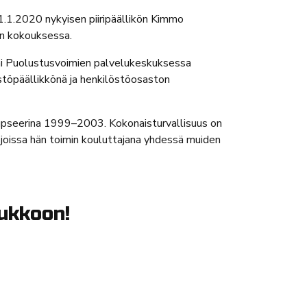
 1.1.2020 nykyisen piiripäällikön Kimmo
en kokouksessa.
imi Puolustusvoimien palvelukeskuksessa
stöpäällikkönä ja henkilöstöosaston
upseerina 1999–2003. Kokonaisturvallisuus on
, joissa hän toimin kouluttajana yhdessä muiden
ukkoon!