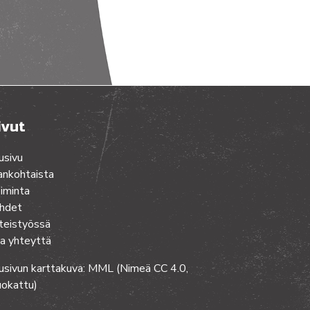
ivut
usivu
ankohtaista
iminta
hdet
teistyössä
a yhteyttä
usivun karttakuva: MML (Nimeä CC 4.0,
okattu)