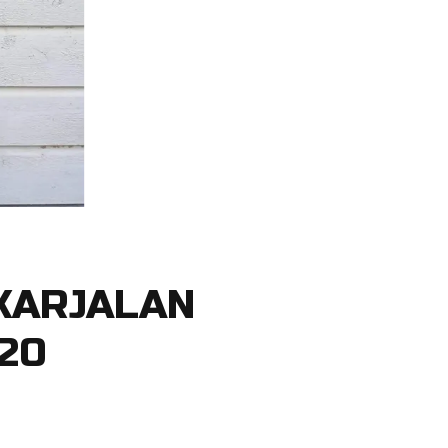
KARJALAN
020