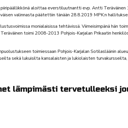
piiripäällikkönä aloittaa everstiluutnantti evp. Antti Teräväinen
äväisen valinnasta päätettiin tänään 28.8.2019 MPK:n hallituks
uolustusvoimissa monialaisissa tehtävissä. Viimeisimpänä hän to
 Teräväinen toimi 2008-2013 Pohjois-Karjalan Prikaatin henkilö
puolustukseen toimiessaan Pohjois-Karjalan Sotilasläänin alue
ilta sekä lukuisilta kansalaisten ja lukiolaisten turvakursseilta
et lämpimästi tervetulleeksi jo