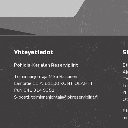
Yhteystiedot
S
Pohjois-Karjalan Reservipiirit
Et
Aj
Toiminnanjohtaja Mika Räisänen
To
Lampitie 11 A, 81100 KONTIOLAHTI
Le
Puh. 041 314 9351
Yh
S-posti: toiminnanjohtaja@pkreservipiirit.fi
Ot
Et
mu