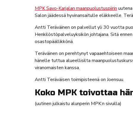
MPK Savo-Karjalan maanpuolustuspiirin
uutena 
Salon jäädessä hyvinansaitulle eläkkeelle. Ter
Antti Teräväinen on palvellut yli 30 vuotta p
Henkilöstöpalveluyksikön johtajana. Sitä ennen
osastopäällikkönä.
Teräväinen on perehtynyt vapaaehtoiseen maan
hänelle tuttua alueellisilta maanpuolustuskursse
viranomaisten kanssa.
Antti Teräväisen toimipisteenä on Joensuu.
Koko MPK toivottaa hän
(uutinen julkaistu alunperin MPK:n sivuilla)