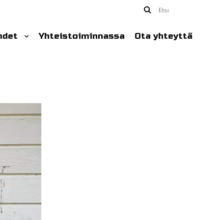
Etsi
hdet
Yhteistoiminnassa
Ota yhteyttä