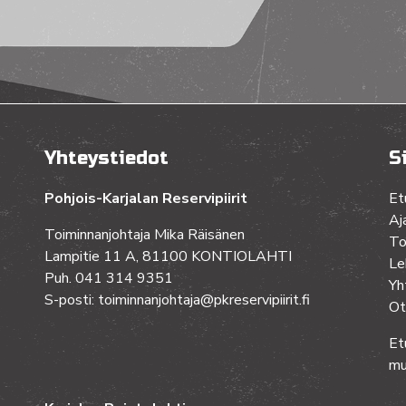
Yhteystiedot
S
Pohjois-Karjalan Reservipiirit
Et
Aj
Toiminnanjohtaja Mika Räisänen
To
Lampitie 11 A, 81100 KONTIOLAHTI
Le
Puh. 041 314 9351
Yh
S-posti: toiminnanjohtaja@pkreservipiirit.fi
Ot
Et
mu