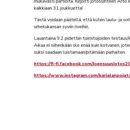
mukavasti partioita. Kirjoitti jotossihteeri Ar
kaikkiaan 31 joukkuetta!
Tästä voidaan päätellä, että kuten laulu- ja so
urheilukansan syviin riveihin.
Lauantaina 9.2 pidettiin toimitsijoiden testaus/k
Aikaa ei siihenkään ole enää kuin kotvanen, jot
suksi saadaan luistamaan/pitämään parhaiten.
https://fi-fi.facebook.com/JoensuunJotos2
https://www.instagram.com/karjalanpojat/