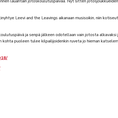
to ennen lauantain jotoskoulutuspäivää. Nyt sitten jotosjoukkueid
itinyhtye Leevi and the Leavings aikanaan musisoikin, niin kotise
oulutuspäivä ja senpä jälkeen odotellaan vain jotosta alkavaksi ja
en kohta puoleen tulee kilpailijoidenkin ruveta jo hieman katsel
018/
​