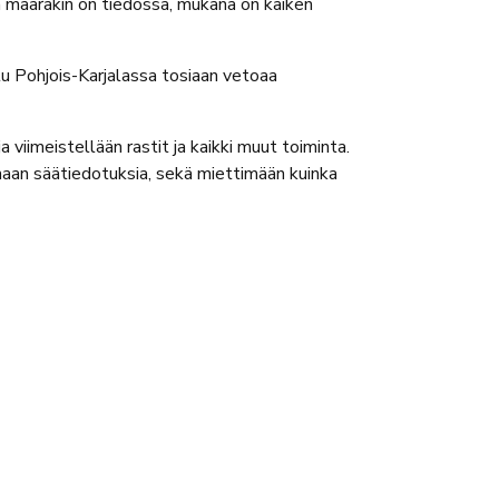
en määräkin on tiedossa, mukana on kaiken
utu Pohjois-Karjalassa tosiaan vetoaa
 viimeistellään rastit ja kaikki muut toiminta.
emaan säätiedotuksia, sekä miettimään kuinka