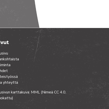
ivut
usivu
ankohtaista
iminta
hdet
teistyössä
a yhteyttä
usivun karttakuva: MML (Nimeä CC 4.0,
okattu)