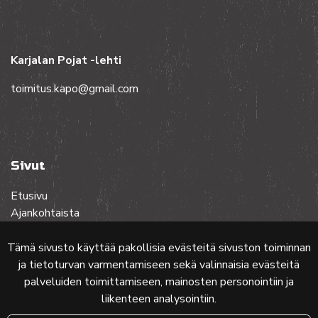
Karjalan Pojat -lehti
toimitus.kapo@gmail.com
Sivut
Etusivu
Ajankohtaista
Toiminta
Lehdet
Tämä sivusto käyttää pakollisia evästeitä sivuston toiminnan
Yhteistyössä
ja tietoturvan varmentamiseen sekä valinnaisia evästeitä
Ota yhteyttä
palveluiden toimittamiseen, mainosten personointiin ja
liikenteen analysointiin.
Etusivun karttakuva: MML (Nimeä CC 4.0, muokattu)