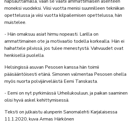
napsauttamalla, vaan se vaatii ammattimaisen asenteen
moneksi vuodeksi. Viisi vuotta menisi suunnilleen tekniikan
opettelussa ja viisi vuotta kilpailemisen opettelussa, hän
muistelee.
- Hän omaksuu asiat hirmu nopeasti. Larilla on
ammattimainen ote ja motivaatio todella korkealla. Hän ei
haihattele pilvissä, jos tulee menestystä. Vahvuudet ovat
henkisellä puolella.
Helsingissä asuvan Pesosen kanssa hän toimii
pääsääntöisesti etänä. Simonen valmentaa Pesosen ohella
myös nuorta polvijärveläistä Eemi Tanskasta.
- Eemi on nyt pyrkimässä Urheilukouluun, ja paikan saaminen
olisi hyvä askel kehittymisessä.
Teksti on julkaistu alunperin Sanomalehti Karjalaisessa
11.1.2020, kuva Armas Härkönen