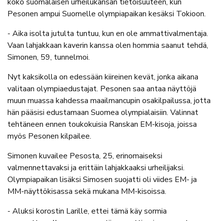
koko suomalaisen urheilukansan tietoisuuteen, kun
Pesonen ampui Suomelle olympiapaikan kesäksi Tokioon.
- Aika isolta jutulta tuntuu, kun en ole ammattivalmentaja.
Vaan lahjakkaan kaverin kanssa olen hommia saanut tehdä,
Simonen, 59, tunnelmoi.
Nyt kaksikolla on edessään kiireinen kevät, jonka aikana
valitaan olympiaedustajat. Pesonen saa antaa näyttöjä
muun muassa kahdessa maailmancupin osakilpailussa, jotta
hän pääsisi edustamaan Suomea olympialaisiin. Valinnat
tehtäneen ennen toukokuisia Ranskan EM-kisoja, joissa
myös Pesonen kilpailee.
Simonen kuvailee Pesosta, 25, erinomaiseksi
valmennettavaksi ja erittäin lahjakkaaksi urheilijaksi.
Olympiapaikan lisäksi Simosen suojatti oli viides EM- ja
MM-näyttökisassa sekä mukana MM-kisoissa.
- Aluksi korostin Larille, ettei tämä käy sormia