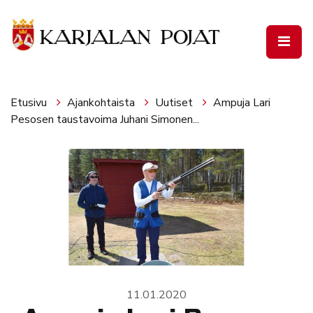
Siirry pääsisältöön
Etusivu
Ajankohtaista
Uutiset
Ampuja Lari
Pesosen taustavoima Juhani Simonen...
11.01.2020