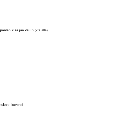
päivän kisa jää väliin
(kts alla).
a mukaan kaverisi