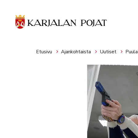
Siirry pääsisältöön
Etusivu
Ajankohtaista
Uutiset
Puul