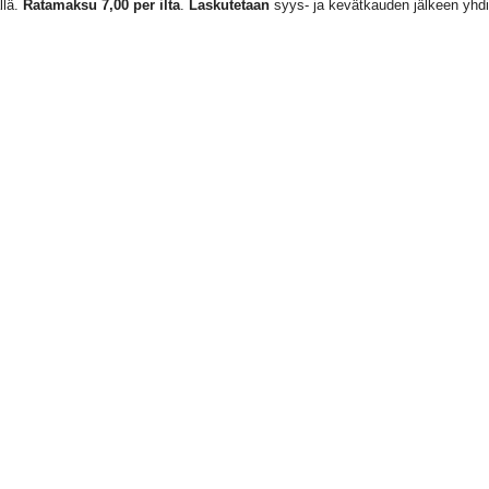
lä.
Ratamaksu 7,00 per ilta
.
Laskutetaan
syys- ja kevätkauden jälkeen yhdi