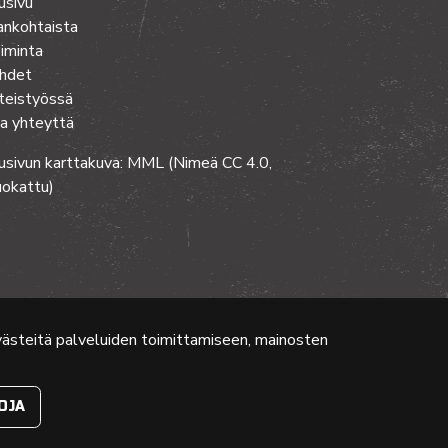
usivu
ankohtaista
iminta
hdet
teistyössä
a yhteyttä
usivun karttakuva: MML (Nimeä CC 4.0,
okattu)
evästeitä palveluiden toimittamiseen, mainosten
OJA