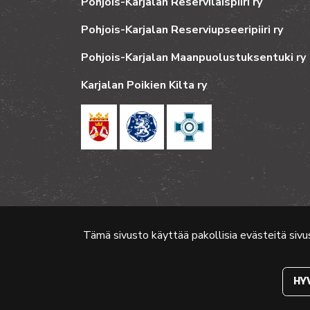
Pohjois-Karjalan Reserviläispiiri ry
Pohjois-Karjalan Reserviupseeripiiri ry
Pohjois-Karjalan Maanpuolustuksentuki ry
Karjalan Poikien Kilta ry
Tämä sivusto käyttää pakollisia evästeitä sivu
© 2024 PKMT | Verkkosivu
atFlow Oy
HY