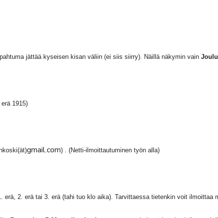
tuma jättää kyseisen kisan väliin (ei siis siirry). Näillä näkymin vain
Joulu
s erä 1915)
gmail.com
nkoski(ät)
) . (Netti-ilmoittautuminen työn alla)
erä, 2. erä tai 3. erä (tahi tuo klo aika). Tarvittaessa tietenkin voit ilmoitta