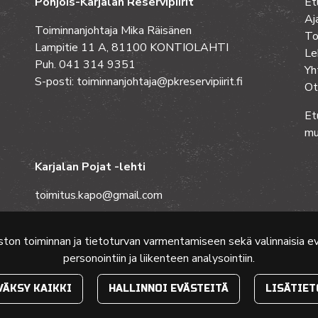
Pohjois-Karjalan Reservipiirit
Et
Aj
Toiminnanjohtaja Mika Räisänen
To
Lampitie 11 A, 81100 KONTIOLAHTI
Le
Puh. 041 314 9351
Yh
S-posti: toiminnanjohtaja@pkreservipiirit.fi
Ot
Et
mu
Karjalan Pojat -lehti
toimitus.kapo@gmail.com
ston toiminnan ja tietoturvan varmentamiseen sekä valinnaisia 
personointiin ja liikenteen analysointiin.
VÄKSY KAIKKI
HALLINNOI EVÄSTEITÄ
LISÄTIET