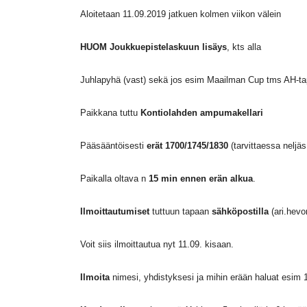
Aloitetaan 11.09.2019 jatkuen kolmen viikon välein
HUOM Joukkuepistelaskuun lisäys
, kts alla
Juhlapyhä (vast) sekä jos esim Maailman Cup tms AH-tapah
Paikkana tuttu
Kontiolahden ampumakellari
Pääsääntöisesti
erät 1700/1745/1830
(tarvittaessa neljä
Paikalla oltava n
15 min ennen erän alkua
.
Ilmoittautumiset
tuttuun tapaan
sähköpostilla
(ari.hevo
Voit siis ilmoittautua nyt 11.09. kisaan.
Ilmoita
nimesi, yhdistyksesi ja mihin erään haluat esim 1. 