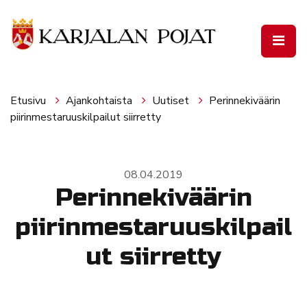
Siirry pääsisältöön
Etusivu
Ajankohtaista
Uutiset
Perinnekiväärin
piirinmestaruuskilpailut siirretty
08.04.2019
Perinnekiväärin
piirinmestaruuskilpail
ut siirretty