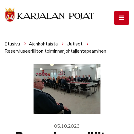
Siirry pääsisältöön
Etusivu
Ajankohtaista
Uutiset
Reserviuseeriliiton toiminnanjohtajientapaaminen
05.10.2023