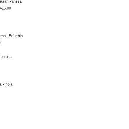
Seuran kanssa
0-15.00
aali Erfurthin
i
en alla,
 kirjoja