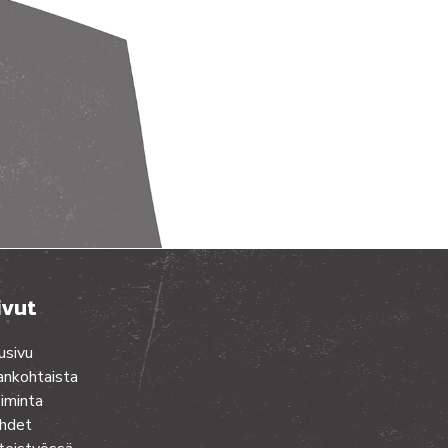
ivut
usivu
ankohtaista
iminta
hdet