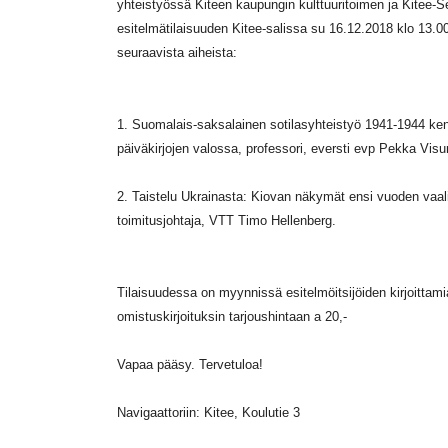
yhteistyössä Kiteen kaupungin kulttuuritoimen ja Kitee-
esitelmätilaisuuden Kitee-salissa su 16.12.2018 klo 13.0
seuraavista aiheista:
1. Suomalais-saksalainen sotilasyhteistyö 1941-1944 kenr
päiväkirjojen valossa, professori, eversti evp Pekka Visur
2. Taistelu Ukrainasta: Kiovan näkymät ensi vuoden vaali
toimitusjohtaja, VTT Timo Hellenberg.
Tilaisuudessa on myynnissä esitelmöitsijöiden kirjoittamia
omistuskirjoituksin tarjoushintaan a 20,-
Vapaa pääsy. Tervetuloa!
Navigaattoriin: Kitee, Koulutie 3