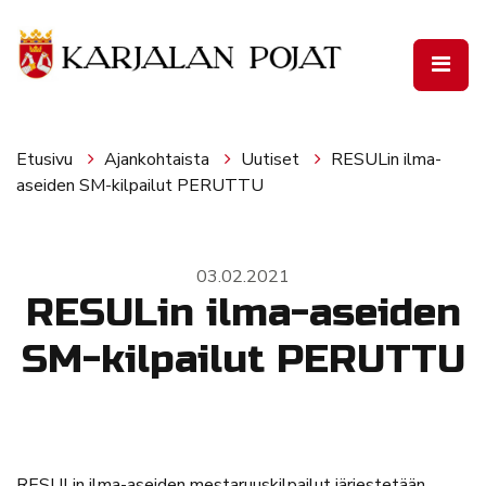
Siirry pääsisältöön
Etusivu
Ajankohtaista
Uutiset
RESULin ilma-
aseiden SM-kilpailut PERUTTU
03.02.2021
RESULin ilma-aseiden
SM-kilpailut PERUTTU
RESULin ilma-aseiden mestaruuskilpailut järjestetään