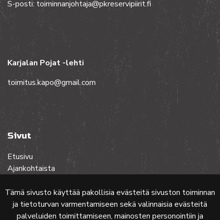
S-posti: toiminnanjohtaja@pkreservipiirit.fi
Karjalan Pojat -lehti
toimitus.kapo@gmail.com
Sivut
Etusivu
Ajankohtaista
Toiminta
Lehdet
Tämä sivusto käyttää pakollisia evästeitä sivuston toiminnan
Yhteistyössä
ja tietoturvan varmentamiseen sekä valinnaisia evästeitä
Ota yhteyttä
palveluiden toimittamiseen, mainosten personointiin ja