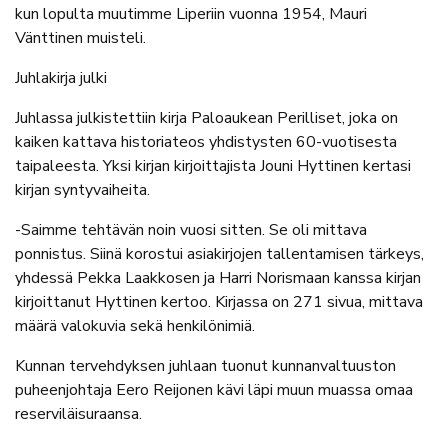
kun lopulta muutimme Liperiin vuonna 1954, Mauri
Vänttinen muisteli.
Juhlakirja julki
Juhlassa julkistettiin kirja Paloaukean Perilliset, joka on
kaiken kattava historiateos yhdistysten 60-vuotisesta
taipaleesta. Yksi kirjan kirjoittajista Jouni Hyttinen kertasi
kirjan syntyvaiheita.
-Saimme tehtävän noin vuosi sitten. Se oli mittava
ponnistus. Siinä korostui asiakirjojen tallentamisen tärkeys,
yhdessä Pekka Laakkosen ja Harri Norismaan kanssa kirjan
kirjoittanut Hyttinen kertoo. Kirjassa on 271 sivua, mittava
määrä valokuvia sekä henkilönimiä.
Kunnan tervehdyksen juhlaan tuonut kunnanvaltuuston
puheenjohtaja Eero Reijonen kävi läpi muun muassa omaa
reserviläisuraansa.