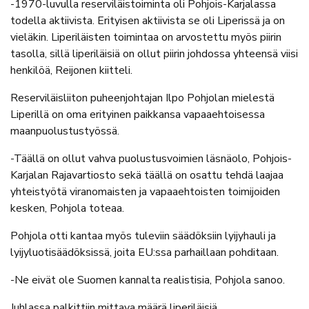
-1970-luvulla reserviläistoiminta oli Pohjois-Karjalassa
todella aktiivista. Erityisen aktiivista se oli Liperissä ja on
vieläkin. Liperiläisten toimintaa on arvostettu myös piirin
tasolla, sillä liperiläisiä on ollut piirin johdossa yhteensä viisi
henkilöä, Reijonen kiitteli.
Reserviläisliiton puheenjohtajan Ilpo Pohjolan mielestä
Liperillä on oma erityinen paikkansa vapaaehtoisessa
maanpuolustustyössä.
-Täällä on ollut vahva puolustusvoimien läsnäolo, Pohjois-
Karjalan Rajavartiosto sekä täällä on osattu tehdä laajaa
yhteistyötä viranomaisten ja vapaaehtoisten toimijoiden
kesken, Pohjola toteaa.
Pohjola otti kantaa myös tuleviin säädöksiin lyijyhauli ja
lyijyluotisäädöksissä, joita EU:ssa parhaillaan pohditaan.
-Ne eivät ole Suomen kannalta realistisia, Pohjola sanoo.
Juhlassa palkittiin mittava määrä liperiläisiä