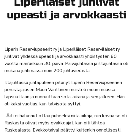
Liperiläiset juhlivat
upeasti ja arvokkaasti
Liperin Reserviupseerit ry ja Liperiläiset Reserviläiset ry
juhlivat yhdessä upeasti ja arvokkaasti yhdistysten 60
vuotta marraskuun 30. päivä. Päiväjuhlassa ja iltajuhlassa oli
mukana juhlimassa noin 200 juhlavierasta.
Iltajuhlassa juhlapuheen pitänyt Liperin Reserviupseerien
perustajajäsen Mauri Vänttinen muisteli muun muassa
lapsuuttaan ja nuoruuttaan sota-aikana ja sen jälkeen. Hän
oli kaksi vuotias, kun talvisota syttyi.
-Äiti ei halunnut ottaa puheeksi niitä aikoja, niin kovaa se oli.
Raskasta olivat myös evakkoajat, kun piti lähteä
Ruskealasta. Evakkotaival päättyi kuitenkin onnellisesti,