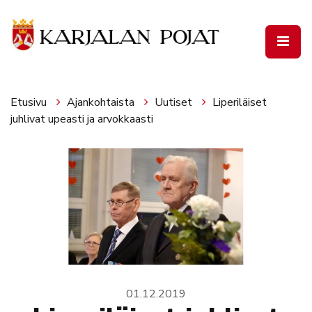
Siirry pääsisältöön
Etusivu
Ajankohtaista
Uutiset
Liperiläiset
juhlivat upeasti ja arvokkaasti
01.12.2019