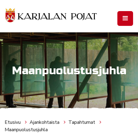
Siirry pääsisältöön
Maanpuolustusjuhla
Etusivu
Ajankohtaista
Tapahtumat
Maanpuolustusjuhla