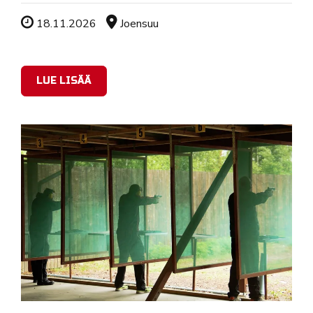
Tapahtuman ajankohta
Sijainti
18.11.2026
Joensuu
LUE LISÄÄ