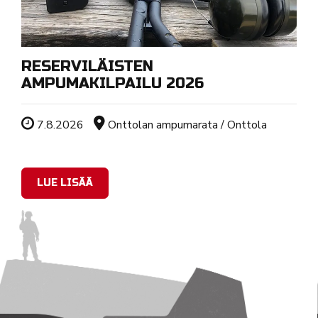
RESERVILÄISTEN
AMPUMAKILPAILU 2026
Tapahtuman ajankohta
Sijainti
7.8.2026
Onttolan ampumarata / Onttola
LUE LISÄÄ