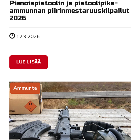
Pienoispistoolin ja pistoolipika-
ammunnan piirinmestaruuskilpailut
2026
Tapahtuman ajankohta
12.9.2026
LUE LISÄÄ
Ammunta